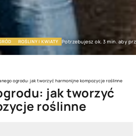
Potrzebujesz ok. 3 min. aby pr
GRÓD
ROŚLINY I KWIATY
anego ogrodu: jak tworzyć harmonijne kompozycje roślinne
grodu: jak tworzyć
zycje roślinne
WYPOSAŻENIE DOMU