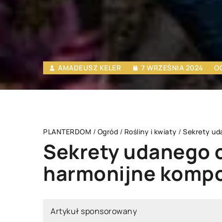
AMADEUSZ KELER
7 WRZEŚNIA 2024
O
PLANTERDOM
/
Ogród
/
Rośliny i kwiaty
/
Sekrety ud
Sekrety udanego o
harmonijne kompo
OSAŻENIE DOMU
INNE
Artykuł sponsorowany