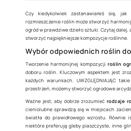
Czy kiedykolwiek zastanawiałeś się, jak
rozmieszczenie roślin może stworzyć harmonij
ogród w prawdziwe dzieło sztuki. Czytaj dalej,
stworzyć najpiękniejsze kompozycje roślinne.
7 lipca 2025
etnia 2026
Wybór odpowiednich roślin d
Jak wybrać idealną
wybrać idealne kratki
Tworzenie harmonijnej kompozycji
roślin o
pieczenia dla osób 
ylacyjne do nowoczesnego
doboru roślin. Kluczowym aspektem jest zroz
bezglutenowej?
rza?
każdych warunkach. UWZGLĘDNIAJĄC takie cz
Dowiedz się, jak wy
j, na co zwrócić uwagę przy
przestrzeń, możemy stworzyć ogrodowe arcydz
mieszankę do piecze
rze kratek wentylacyjnych do
zaspokoi potrzeby s
łczesnych wnętrz. Zapewnij
Ważne jest, aby dobrze zrozumieć
rodzaje ro
zdrowotne osób na d
ykę i funkcjonalność,
cieniolubne sprawdzą się w miejscach zacien
bezglutenowej. Pozn
rając produkty najlepszej
światła do prawidłowego wzrostu. Równie is
składniki, na które 
ci, które idealnie wpasują się w
niektóre preferują gleby piaszczyste, inne gl