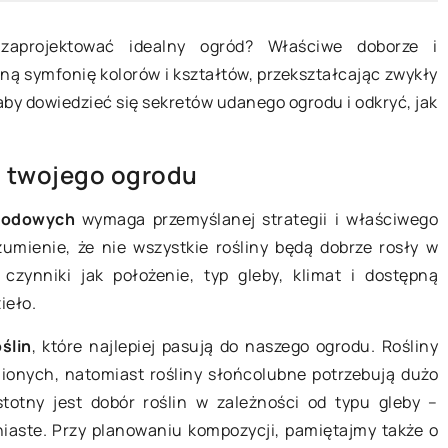
 zaprojektować idealny ogród? Właściwe doborze i
ną symfonię kolorów i kształtów, przekształcając zwykły
 aby dowiedzieć się sekretów udanego ogrodu i odkryć, jak
10 października 2025
o twojego ogrodu
 mieszankę do
Jakie rośliny doniczkowe najlepiej
grodowych
wymaga przemyślanej strategii i właściwego
na diecie
wprowadzać do domowego
umienie, że nie wszystkie rośliny będą dobrze rosły w
wnętrza, aby poprawić jakość
ynniki jak położenie, typ gleby, klimat i dostępną
powietrza?
brać odpowiednią
ieło.
nia, która
Odkryj, które rośliny doniczkowe
makowe i
ślin
, które najlepiej pasują do naszego ogrodu. Rośliny
najlepiej wpłyną na poprawę jakośc
iecie
ionych, natomiast rośliny słońcolubne potrzebują dużo
powietrza w Twoim domu. Sprawdź,
aj kluczowe
totny jest dobór roślin w zależności od typu gleby –
jakie gatunki wybrać, aby cieszyć si
warto zwrócić
iniaste. Przy planowaniu kompozycji, pamiętajmy także o
świeżym i zdrowym otoczeniem.