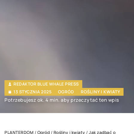
REDAKTOR BLUE WHALE PRESS
13 STYCZNIA 2025
OGRÓD
ROŚLINY I KWIATY
Potrzebujesz ok. 4 min. aby przeczytać ten wpis
PLANTERDOM
/
Ogród
/
Rośliny i kwiaty
/
Jak zadbać o