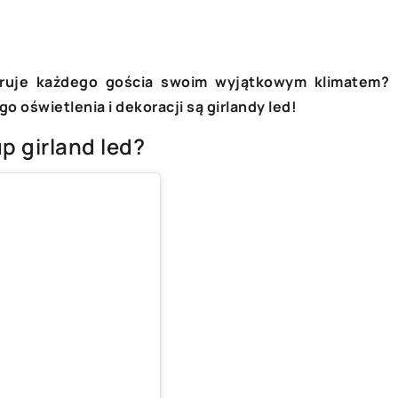
OSAŻENIE DOMU
WYPOSAŻENIE DOMU
aruje każdego gościa swoim wyjątkowym klimatem?
 oświetlenia i dekoracji są girlandy led!
p girland led?
21 sierpnia 2025
Jak odpowiednio pielęgnować
: Połączenie
dywany z długim włosiem, aby
tetyki
zachowały swój wygląd na lata?
 rewolucjonizują
Dowiedz się, jak dbać o dywany z
wą pod względem
długim włosiem, aby były miękkie i
cznej, ale także