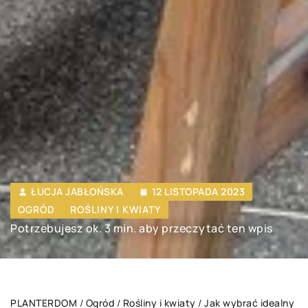
ŁUCJA JABŁOŃSKA
12 LISTOPADA 2023
OGRÓD
ROŚLINY I KWIATY
Potrzebujesz ok. 3 min. aby przeczytać ten wpis
PLANTERDOM
/
Ogród
/
Rośliny i kwiaty
/
Jak wybrać idealny