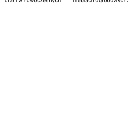
meblach ogrodowych:
bram w nowoczesnych
jak wybrać i
systemach
pielęgnować
ogrodzeniowych
DODAJ KOMENTARZ