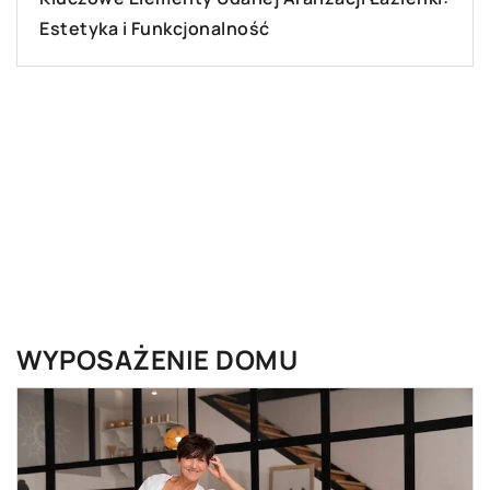
21 lipca 2026
Jak wybrać odpowiednią osłonę kominową do
domu?
WYPOSAŻENIE DOMU