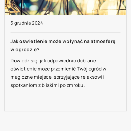
4 stycznia 2026
Sekrety zdrowego trawnika: jak dbać o zieloną
murawę przez cały rok
Odkryj najlepsze praktyki pielęgnacji trawnika,
aby cieszyć się zdrową, zieloną murawą przez
cały rok. Zobacz, jak nawadniać, nawozić i kosić
trawnik, aby zapewnić mu optymalny wzrost.