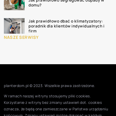
Jak prawidłowo segregować odpady w
domu?
Jak prawidłowo dbać o klimatyzatory:
poradnik dla klientów indywidualnych i
firm
NASZE SERWISY
planterdom.pl © 2023. Wszelkie prawa zastrzeżone.
W ramach naszej witryny stosujemy pliki cookies.
Korzystanie z witryny bez zmiany ustawień dot. cookies
oznacza, że będą one zamieszczane w Państwa urządzeniu
końcowym. Zmiany ustawień można dokonać w każdym