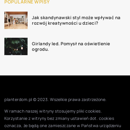
POPULARNE WPISY
Jak skandynawski styl może wpływać na
rozwój kreatywności u dzieci?
Girlandy led. Pomysł na oświetlenie
ogrodu.
planterdom.pl © 2023. Wszelkie prawa zastrzeżone.
W ramach naszej witryny stosujemy pliki cookies.
Korzystanie z witryny bez zmiany ustawień dot. cookies
oznacza, że będą one zamieszczane w Państwa urządzeniu