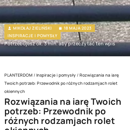
MIKOŁAJ ZIELIŃSKI
18 MAJA 2023
INSPIRACJE I POMYSŁY
Potrzebujesz ok. 3 min. aby przeczytać ten wpis
PLANTERDOM
/
Inspiracje i pomysły
/
Rozwiązania na iarę
Twoich potrzeb: Przewodnik po różnych rodzamjach rolet
okiennych
Rozwiązania na iarę Twoich
potrzeb: Przewodnik po
różnych rodzamjach rolet