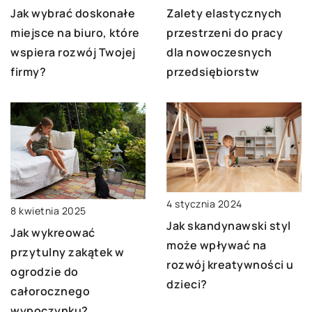
Jak wybrać doskonałe
Zalety elastycznych
miejsce na biuro, które
przestrzeni do pracy
wspiera rozwój Twojej
dla nowoczesnych
firmy?
przedsiębiorstw
4 stycznia 2024
8 kwietnia 2025
Jak skandynawski styl
Jak wykreować
może wpływać na
przytulny zakątek w
rozwój kreatywności u
ogrodzie do
dzieci?
całorocznego
wypoczynku?