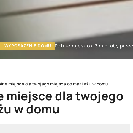
Potrzebujesz ok. 3 min. aby prze
WYPOSAŻENIE DOMU
alne miejsce dla twojego miejsca do makijażu w domu
e miejsce dla twojego
ażu w domu
MU
OŚWIETLENIE
WYPOSAŻENIE DO