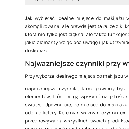
Jak wybierać idealne miejsce do makijażu
skomplikowana, ale prawda jest taka, że ​​z k
która nie tylko jest piękna, ale także funkcj
sierpnia 2023
18 marca 2024
jakie elementy wziąć pod uwagę i jak utrzym
doskonałe.
 wybrać idealną pościel dla
Jak wybrać idealn
Najważniejsze czynniki przy 
emowląt?
pokoju chłopięceg
Przy wyborze idealnego miejsca do makijażu w
rodziców
ykuł podpowiada, jak wybrać
ymalną pościel dla niemowląt, z
Odkryj niezawodn
najważniejsze czynniki, które powinny być
iskiem na materiały, rozmiary i
tapet dla chłopcó
elementów, które mogą wpływać na jakość na
pieczeństwo. Dowiedz się, co jest
do gustu Twojemu 
światło. Upewnij się, że miejsce do makijażu
ważniejsze dla komfortu oraz
wprowadzą do jego
odbijać kolory. Kolejnym ważnym czynnikiem 
rowego snu Twojego dziecka.
atmosferę. Znajdzi
przechowywania wszystkich swoich produktów
związane z kolora
przestronne, abyś mogła łatwo znaleźć i użyć 