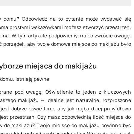
 w domu? Odpowiedź na to pytanie może wydawać się
ilkoma prostymi wskazówkami możesz stworzyć przestrzeń,
onalna. W tym artykule podpowiemy, na co zwrócić uwagę,
ać porządek, aby twoje domowe miejsce do makijażu było
7 listopada 2024
ą tapetę dla
Magia światła: Tworzenie harmo
wyborze miejsca do makijażu
o – poradnik dla
w domowym wnętrzu
 domu, istnieją pewne
Odkryj, jak światło wpływa na nas
e metody wyboru
w domu i jakie techniki
 brane pod uwagę. Oświetlenie to jeden z kluczowych
w, które przypadną
oświetleniowe mogą odmienić Tw
szego makijażu — idealne jest naturalne, rozproszone
dziecku i
wnętrze, tworząc przestrzeń pełn
 jest dobrze oświetlone, aby jak najbardziej prawidłowo
 pokoju przyjemną
harmonii i stylu.
jest przestrzeń. Czy masz odpowiednią ilość miejsca do
esz tutaj porady
 do makijażu? Twoje miejsce do makijażu powinno być
mi, wzorami oraz
wszystkich potrzebnych przedmiotów. Wreszcie, górą jest