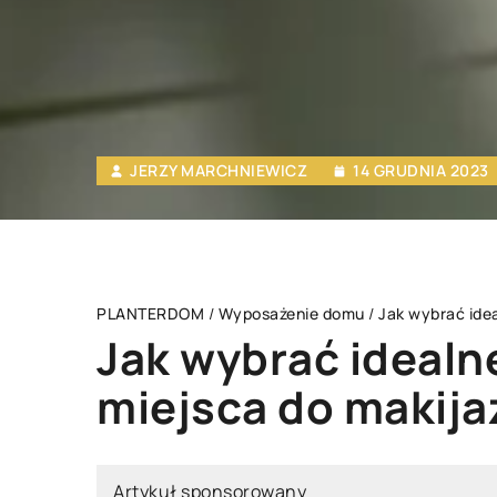
JERZY MARCHNIEWICZ
14 GRUDNIA 2023
PLANTERDOM
/
Wyposażenie domu
/
Jak wybrać ide
Jak wybrać idealn
miejsca do makij
POSAŻENIE DOMU
WYPOSAŻENIE DO
Artykuł sponsorowany