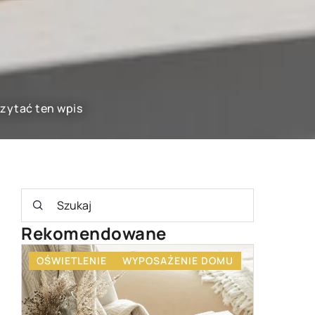
czytać ten wpis
Rekomendowane
MU
WYPOSAŻENIE DOMU
WYPOS