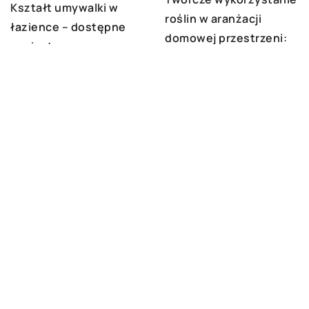
Kształt umywalki w
roślin w aranżacji
łazience – dostępne
domowej przestrzeni:
warianty
pomysły i porady
DODAJ KOMENTARZ