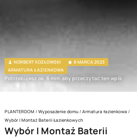
NORBERT KOZŁOWSKI
8 MARCA 2023
ARMATURA ŁAZIENKOWA
Potrzebujesz ok. 6 min. aby przeczytać ten wpis
PLANTERDOM
/
Wyposażenie domu
/
Armatura łazienkowa
/
Wybór I Montaż Baterii Łazienkowych
Wybór I Montaż Baterii