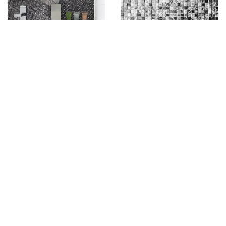
9 grudnia 2025
14 września 2025
Jakie materiały
Jak wybrać idealne
najlepiej sprawdzą się
płytki do łazienki, które
w nowoczesnej
przetrwają próbę
aranżacji łazienki?
czasu?
16 sierpnia 2025
8 marca 2023