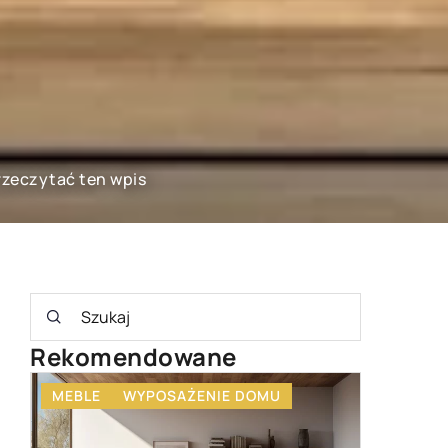
rzeczytać ten wpis
Rekomendowane
AGD
WYPOSAŻENIE DOMU
WYPOSA