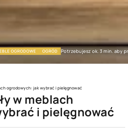
Potrzebujesz ok. 3 min. aby p
EBLE OGRODOWE
OGRÓD
ach ogrodowych: jak wybrać i pielęgnować
ały w meblach
ybrać i pielęgnować
MEBLE
WYPOSAŻENIE DOMU