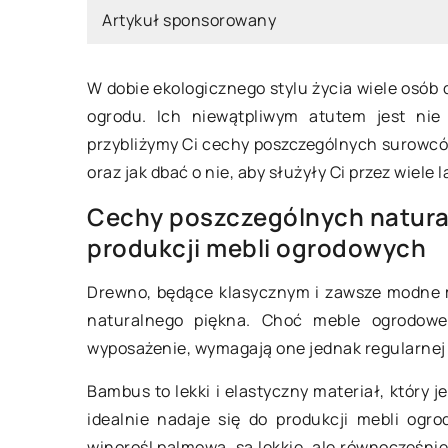
Artykuł sponsorowany
W dobie ekologicznego stylu życia wiele osób 
ogrodu. Ich niewątpliwym atutem jest nie 
przybliżymy Ci cechy poszczególnych surowcó
oraz jak dbać o nie, aby służyły Ci przez wiele l
12 maja 2026
Cechy poszczególnych natura
Sztuka tworzenia p
produkcji mebli ogrodowych
erpnia 2023
wnętrza: jak wykorz
do ocieplenia przes
Drewno, będące klasycznym i zawsze modne m
wybrać odpowiedni pellet
naturalnego piękna. Choć meble ogrodowe
Odkryj, jak łatwo n
wny dla Twojego domu?
wyposażenie, wymagają one jednak regularnej 
wnętrzu przytulny c
yj kluczowe czynniki do
Dowiedz się, jak od
Bambus to lekki i elastyczny materiał, który j
ażenia przy wyborze pelletu
dobrane tekstylia mo
idealnie nadaje się do produkcji mebli ogr
wnego dla Twojego domu; od
przestrzeń oraz jakie
winorośl palmowa, są lekkie, ale równocześni