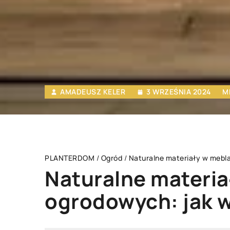
AMADEUSZ KELER
3 WRZEŚNIA 2024
M
PLANTERDOM
/
Ogród
/
Naturalne materiały w mebl
Naturalne materi
ogrodowych: jak w
WYPOSAŻENIE DOMU
WYPOSAŻENIE DOMU