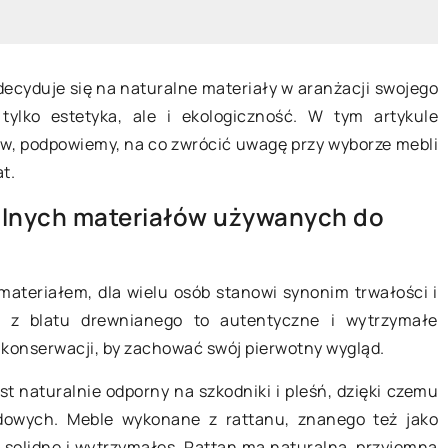
decyduje się na naturalne materiały w aranżacji swojego
tylko estetyka, ale i ekologiczność. W tym artykule
w, podpowiemy, na co zwrócić uwagę przy wyborze mebli
at.
5 października 2024
lnych materiałów używanych do
rzytulnego
Przewodnik po wyborze mebli do
ystać tekstylia
małego salonu
trzeni
ateriałem, dla wielu osób stanowi synonim trwałości i
Odkryj praktyczne wskazówki i
 z blatu drewnianego to autentyczne i wytrzymałe
adać swojemu
pomysły na inteligentny wybór mebl
konserwacji, by zachować swój pierwotny wygląd.
harakter.
do małego salonu. Dowiedz się, jak
powiednio
najefektywniej wykorzystać
est naturalnie odporny na szkodniki i pleśń, dzięki czemu
gą ocieplić
ograniczoną przestrzeń, nie
odowych. Meble wykonane z rattanu, znanego też jako
 tkaniny i kolory
rezygnując z komfortu i stylu.
e solidne i wytrzymałes. Rattan ma naturalną, przyjemną