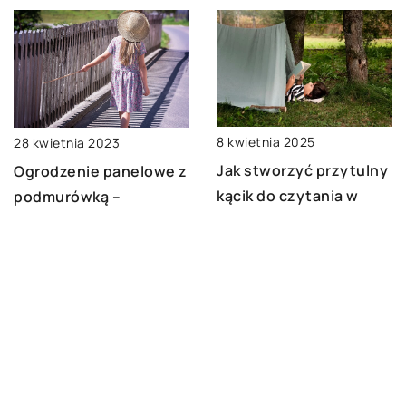
8 kwietnia 2025
28 kwietnia 2023
Jak stworzyć przytulny
Ogrodzenie panelowe z
kącik do czytania w
podmurówką –
ogrodzie?
eleganckie i
funkcjonalne
rozwiązanie dla
Twojego ogrodu
DODAJ KOMENTARZ