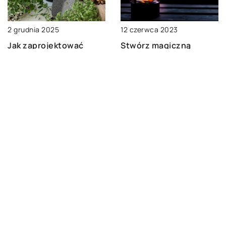
2 grudnia 2025
12 czerwca 2023
Jak zaprojektować
Stwórz magiczną
funkcjonalny i
atmosferę: Oświetlenie
estetyczny ogród
ogrodu latem
przydomowy
DODAJ KOMENTARZ