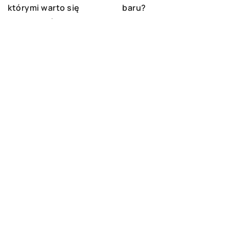
którymi warto się
baru?
sugerować przy ich
zakupie
DODAJ KOMENTARZ