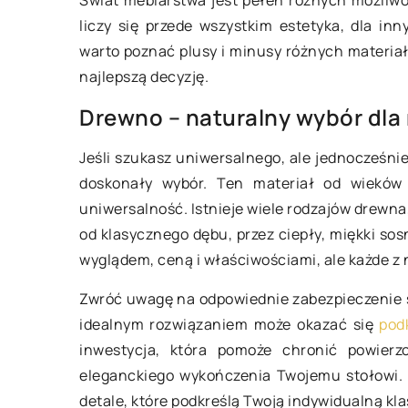
Świat meblarstwa jest pełen różnych możliwoś
liczy się przede wszystkim estetyka, dla in
warto poznać plusy i minusy różnych materia
14 marca 2024
najlepszą decyzję.
ietnia 2024
Drewno – naturalny wybór dla 
Czy warto stosowa
odpowiednio dbać o swoje
pielęgnacji roślin?
Jeśli szukasz uniwersalnego, ale jednocześni
sażenie kuchenne z kamienia
ekologicznego ogr
doskonały wybór. Ten materiał od wieków 
ralnego
Dowiedz się, jak ek
uniwersalność. Istnieje wiele rodzajów drewn
dz się, jak skutecznie dbać o
może poprawić zdro
od klasycznego dębu, przez ciepły, miękki sos
enne wyposażenie swojej
roślin. Poznaj korzy
wyglądem, ceną i właściwościami, ale każde z 
i, aby cieszyć się jego pięknem
zastosowania tego 
ałością dłużej.
Zwróć uwagę na odpowiednie zabezpieczenie st
nawozu w ogrodzie.
idealnym rozwiązaniem może okazać się
pod
inwestycja, która pomoże chronić powierzc
eleganckiego wykończenia Twojemu stołowi. P
detale, które podkreślą Twoją indywidualną kla