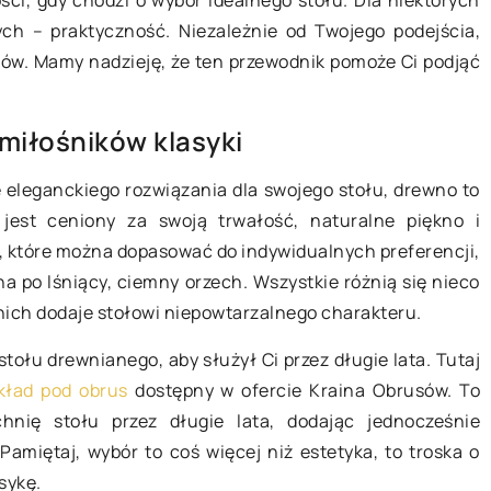
ci, gdy chodzi o wybór idealnego stołu. Dla niektórych
nych – praktyczność. Niezależnie od Twojego podejścia,
łów. Mamy nadzieję, że ten przewodnik pomoże Ci podjąć
7 lipca 2025
miłośników klasyki
ć kompost w
Jak wybrać idealną mieszankę do
 Poradnik
e eleganckiego rozwiązania dla swojego stołu, drewno to
pieczenia dla osób na diecie
odnika
jest ceniony za swoją trwałość, naturalne piękno i
bezglutenowej?
ologiczny kompost
a, które można dopasować do indywidualnych preferencji,
Dowiedz się, jak wybrać odpowiedni
wie Twoich
na po lśniący, ciemny orzech. Wszystkie różnią się nieco
mieszankę do pieczenia, która
ści płynące z
nich dodaje stołowi niepowtarzalnego charakteru.
zaspokoi potrzeby smakowe i
naturalnego
zdrowotne osób na diecie
ołu drewnianego, aby służył Ci przez długie lata. Tutaj
bezglutenowej. Poznaj kluczowe
kład pod obrus
dostępny w ofercie Kraina Obrusów. To
składniki, na które warto zwrócić
hnię stołu przez długie lata, dodając jednocześnie
uwagę.
amiętaj, wybór to coś więcej niż estetyka, to troska o
sykę.