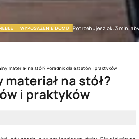
Potrzebujesz ok. 3 min. ab
MEBLE
WYPOSAŻENIE DOMU
lny materiał na stół? Poradnik dla estetów i praktyków
 materiał na stół?
tów i praktyków
 KWIATY
INNE