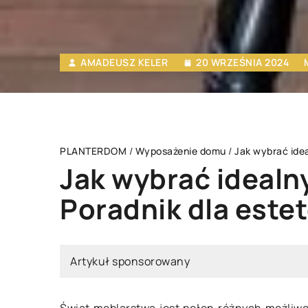
AMADEUSZ KELER
20 WRZEŚNIA 2024
PLANTERDOM
/
Wyposażenie domu
/
Jak wybrać idea
Jak wybrać idealny
Poradnik dla este
WYPOSAŻENIE DOMU
OGRÓD
ROŚLINY I
Artykuł sponsorowany