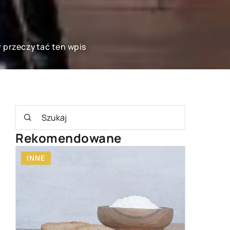
y przeczytać ten wpis
Rekomendowane
AGD
WYPOSAŻENIE DOMU
OGRÓD