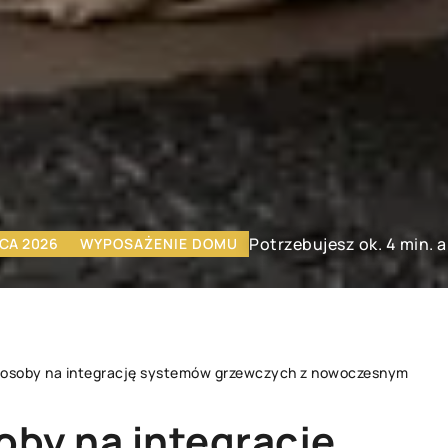
Potrzebujesz ok. 4 min. 
CA 2026
WYPOSAŻENIE DOMU
posoby na integrację systemów grzewczych z nowoczesnym
by na integrację