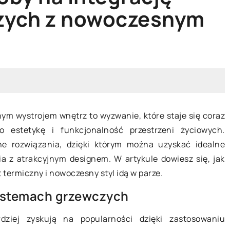
OWA
MEBLE OGRODOWE
OGRÓD
zych z nowoczesnym
m wystrojem wnętrz to wyzwanie, które staje się coraz
5 marca 2024
o estetykę i funkcjonalność przestrzeni życiowych.
 rodzaje i ich
e rozwiązania, dzięki którym można uzyskać idealne
Twój prywatny kącik na świeżym
a z atrakcyjnym designem. W artykule dowiesz się, jak
powietrzu: sekrety wyboru
kup kabiny
 termiczny i nowoczesny styl idą w parze.
idealnych mebli do ogrodu
zastanowić się,
ystemach grzewczych
posiadać, żeby
Zapraszamy do przeczytania
ych przeszkód
bogatego przewodnika na temat
ziej zyskują na popularności dzięki zastosowaniu
kabiny, a także z