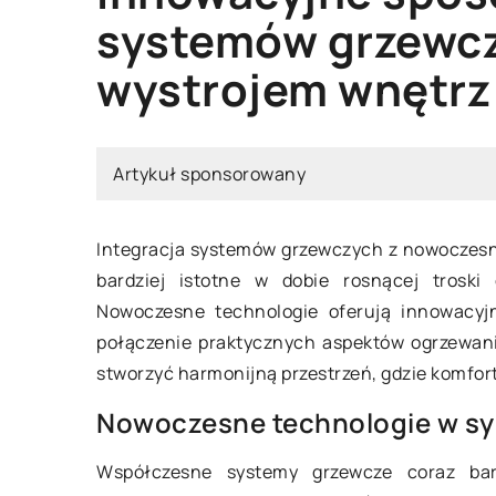
LE
WYPOSAŻENIE DOMU
ARMATURA ŁAZIENK
systemów grzewc
wystrojem wnętrz
Artykuł sponsorowany
8 marca 2023
Integracja systemów grzewczych z nowoczesny
ześnia 2024
bardziej istotne w dobie rosnącej troski 
Drzwi prysznicowe –
Nowoczesne technologie oferują innowacyjn
zalety
wybrać doskonały materac do
połączenie praktycznych aspektów ogrzewani
go łóżka? Porady ekspertów
Decydując się na za
stworzyć harmonijną przestrzeń, gdzie komfort
prysznicowej, warto 
nik dla tych, którzy szukają
Nowoczesne technologie w s
jakie drzwi powinna 
lnego materaca do dużego łóżka.
wygodnie i bez żadn
r odpowiedniego typu,
Współczesne systemy grzewcze coraz bard
można było wejść do 