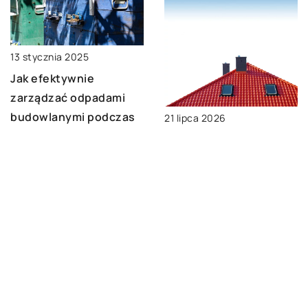
13 stycznia 2025
Jak efektywnie
zarządzać odpadami
budowlanymi podczas
21 lipca 2026
remontu?
Jak wybrać
odpowiednią osłonę
kominową do domu?
DODAJ KOMENTARZ