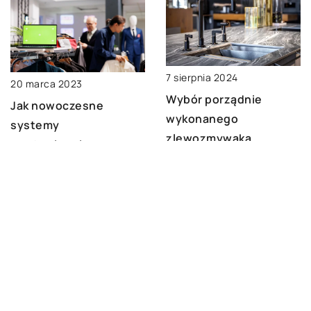
7 sierpnia 2024
20 marca 2023
Wybór porządnie
Jak nowoczesne
wykonanego
systemy
zlewozmywaka
wystawiennicze mogą
granitowego do Twojej
zwiększyć sprzedaż w
kuchni – praktyczne
twoim sklepie
porady
DODAJ KOMENTARZ