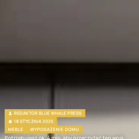
REDAKTOR BLUE WHALE PRESS
18 STYCZNIA 2025
MEBLE
WYPOSAŻENIE DOMU
Potrzebujesz ok. 4 min. aby przeczytać ten wpis