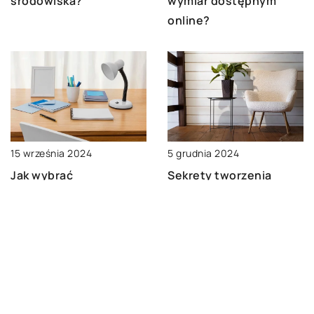
wymiar dostępnym
środowiska?
online?
15 września 2024
5 grudnia 2024
Jak wybrać
Sekrety tworzenia
odpowiednią matę na
harmonijnego wnętrza
biurko? Poradnik dla
z wykorzystaniem
profesjonalistów i
stylowych mebli
studentów