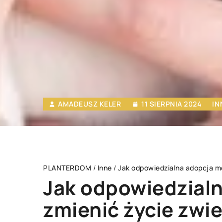
AMADEUSZ KELER
11 SIERPNIA 2024
IN
PLANTERDOM
/
Inne
/
Jak odpowiedzialna adopcja mo
Jak odpowiedzial
zmienić życie zwi
LE OGRODOWE
OGRÓD
INNE