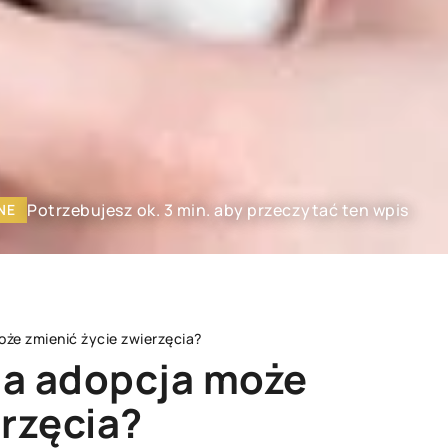
Potrzebujesz ok. 3 min. aby przeczytać ten wpis
NE
że zmienić życie zwierzęcia?
na adopcja może
erzęcia?
AGD
WYPOSAŻENIE DOMU