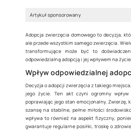
Artykuł sponsorowany
Adopcja zwierzęcia domowego to decyzja, któr
ale przede wszystkim samego zwierzęcia. Wielu 
transformujące może być to doświadczen
zerwca 2023
odpowiedzialną adopcją i jej wpływem na życie
13 lutego 2025
Wpływ odpowiedzialnej adopcj
pa narożna do salonu – jaką
Korzyści ekologiczn
Decyzja o adopcji zwierzęcia z takiego miejsca
ać?
inwestycji w energ
jego życie. Ten akt czyni ogromny wpływ
pa narożna do salonu: Kluczowe
Odkryj, jak energia
poprawiając jego stan emocjonalny. Zwierzę, 
iki przy wyborze mebla, który
przyczynić się do o
szansę na stabilne, pełne miłości środowisk
 styl, komfort i funkcjonalność.
środowiska i jednoc
wpływa to również na aspekt fizyczny, ponie
oszczędności finan
gwarantuje regularne posiłki, troskę o zdrowi
dlaczego warto inw