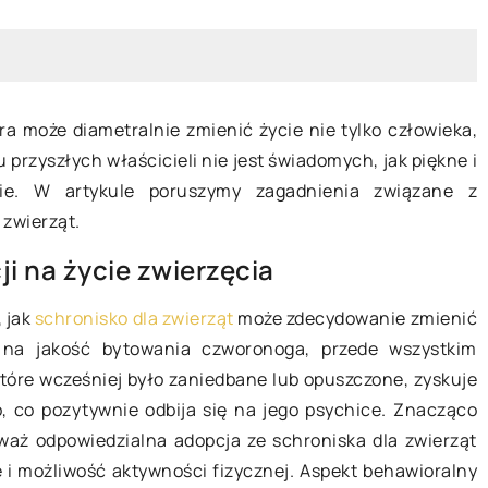
a może diametralnie zmienić życie nie tylko człowieka,
przyszłych właścicieli nie jest świadomych, jak piękne i
ie. W artykule poruszymy zagadnienia związane z
 zwierząt.
i na życie zwierzęcia
11 listopada 2023
e i finansowe z
, jak
schronisko dla zwierząt
może zdecydowanie zmienić
ię słoneczną
Korzyści z wykorzystania
 na jakość bytowania czworonoga, przede wszystkim
 słoneczna może
betonowych zbiorników na
które wcześniej było zaniedbane lub opuszczone, zyskuje
chrony
nieczystości w gospodarstwie
o, co pozytywnie odbija się na jego psychice. Znacząco
ześnie przynieść
domowym
waż odpowiedzialna adopcja ze schroniska dla zwierząt
sowe. Sprawdź,
e i możliwość aktywności fizycznej. Aspekt behawioralny
Poznaj nieocenione zalety
estować w