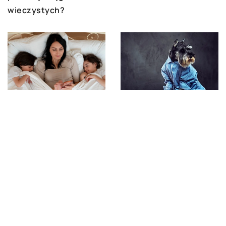
wieczystych?
7 października 2023
15 września 2024
Jak bezpieczny i
Jak wybrać doskonale
komfortowy sen
dopasowane ubranie
niemowlaka zapewnia
dla twojego pupila –
kokon – przewodnik dla
poradnik dla właścicieli
nowych rodziców
psów