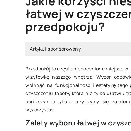
Jakie korzyści nie
ÓD
OŚWIETLENIE OGRODOWE
INSPIRACJE I POMYS
łatwej w czyszcze
przedpokoju?
Artykuł sponsorowany
Przedpokój to często niedoceniane miejsce w n
utego 2024
13 czerwca 2025
wizytówkę naszego wnętrza. Wybór odpowi
wpłynąć na funkcjonalność i estetykę tego 
zenie nastroju za pomocą
Jak wprowadzić na
czyszczeniu tapety, która nie tylko ułatwi ut
tła: przemyślane oświetlenie
mieszkania za pomo
poniższym artykule przyjrzymy się zaletom
zestrzeniach zielonych
doniczkowych?
wykorzystać.
yj, jak przemyślane
Odkryj, jak przekszt
Zalety wyboru łatwej w czysz
osowanie oświetlenia potrafi
mieszkanie w oazę zi