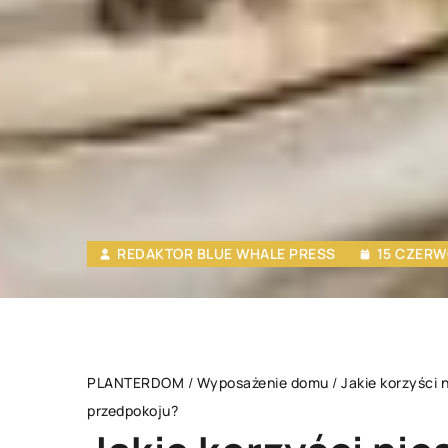
REDAKTOR BLUE WHALE PRESS
15 CZERW
PLANTERDOM
/
Wyposażenie domu
/
Jakie korzyści 
przedpokoju?