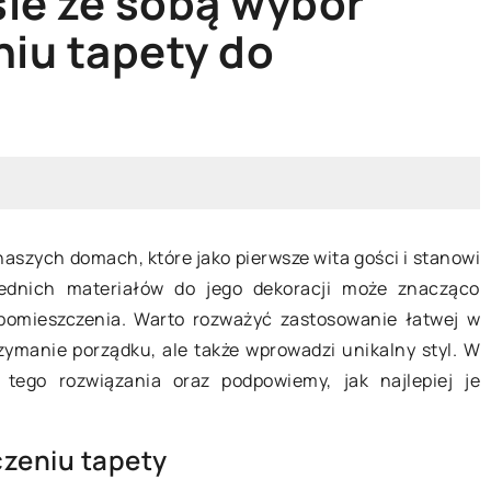
sie ze sobą wybór
ŁY
AGD
WYPOSAŻENIE DOMU
niu tapety do
aszych domach, które jako pierwsze wita gości i stanowi
14 kwietnia 2023
ednich materiałów do jego dekoracji może znacząco
pomieszczenia. Warto rozważyć zastosowanie łatwej w
Jak inteligentne gniazdka
turę do wnętrza
rzymanie porządku, ale także wprowadzi unikalny styl. W
elektryczne mogą ułatwić
cą roślin
 tego rozwiązania oraz podpowiemy, jak najlepiej je
codzienne życie
Dowiedz się, jak inteligentne
ałcić swoje
czeniu tapety
gniazdka elektryczne mogą
eleni dzięki