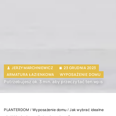
JERZY MARCHNIEWICZ
23 GRUDNIA 2023
ARMATURA ŁAZIENKOWA
WYPOSAŻENIE DOMU
Potrzebujesz ok. 3 min. aby przeczytać ten wpis
PLANTERDOM
/
Wyposażenie domu
/
Jak wybrać idealne